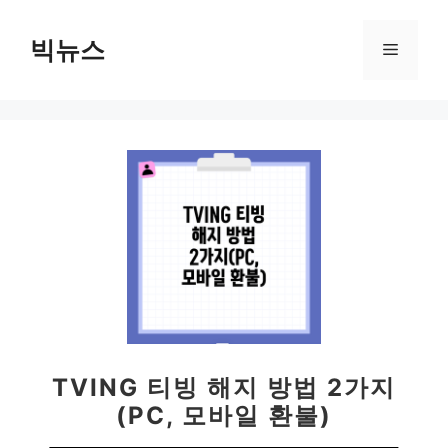
컨
텐
빅뉴스
메
츠
로
뉴
건
너
뛰
기
TVING 티빙 해지 방법 2가지
(PC, 모바일 환불)