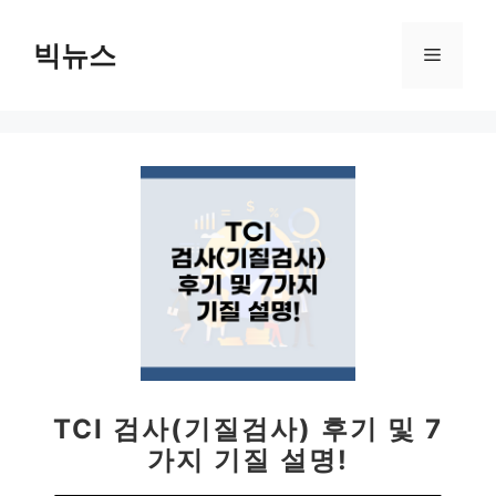
컨
텐
빅뉴스
메
츠
로
뉴
건
너
뛰
기
TCI 검사(기질검사) 후기 및 7
가지 기질 설명!