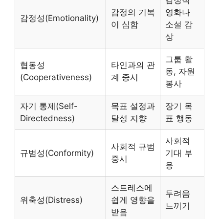
감정적
감정의 기복
영화나
감정성(Emotionality)
이 심함
소설 감
상
그룹 활
협동성
타인과의 관
동, 자원
(Cooperativeness)
계 중시
봉사
자기 통제(Self-
목표 설정과
장기 목
Directedness)
달성 지향
표 행동
사회적
사회적 규범
규범성(Conformity)
기대 부
중시
응
스트레스에
두려움
위축성(Distress)
쉽게 영향을
느끼기
받음