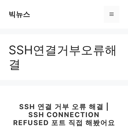
컨
텐
빅뉴스
메
츠
로
뉴
건
너
SSH연결거부오류해
뛰
기
결
SSH 연결 거부 오류 해결 |
SSH CONNECTION
REFUSED 포트 직접 해봤어요