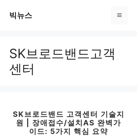
컨
텐
빅뉴스
메
츠
로
뉴
건
너
SK브로드밴드고객
뛰
기
센터
SK브로드밴드 고객센터 기술지
원 | 장애접수/설치AS 완벽가
이드: 5가지 핵심 요약