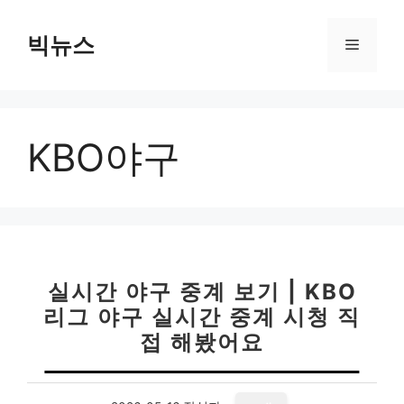
컨
텐
빅뉴스
메
츠
로
뉴
건
너
KBO야구
뛰
기
실시간 야구 중계 보기 | KBO
리그 야구 실시간 중계 시청 직
접 해봤어요