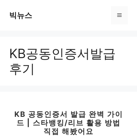
컨
텐
빅뉴스
메
츠
로
뉴
건
너
KB공동인증서발급
뛰
기
후기
KB 공동인증서 발급 완벽 가이
드 | 스타뱅킹/리브 활용 방법
직접 해봤어요