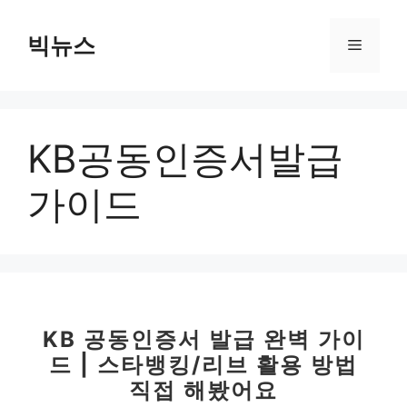
컨
텐
빅뉴스
메
츠
로
뉴
건
너
KB공동인증서발급
뛰
기
가이드
KB 공동인증서 발급 완벽 가이
드 | 스타뱅킹/리브 활용 방법
직접 해봤어요