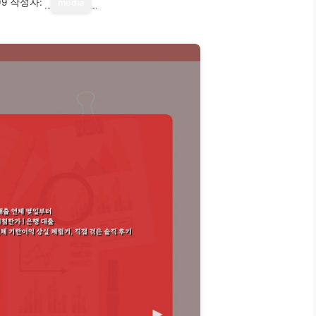
09
작성자:
media