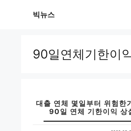
컨
텐
빅뉴스
츠
로
건
너
뛰
90일연체기한이
기
대출 연체 몇일부터 위험한가
90일 연체 기한이익 상