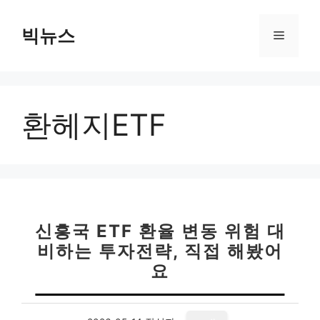
컨
텐
빅뉴스
메
츠
로
뉴
건
너
환헤지ETF
뛰
기
신흥국 ETF 환율 변동 위험 대
비하는 투자전략, 직접 해봤어
요