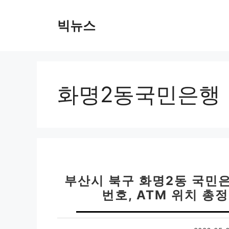
컨
텐
빅뉴스
츠
로
건
너
뛰
화명2동국민은행
기
부산시 북구 화명2동 국민은
번호, ATM 위치 총