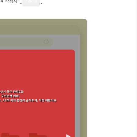
04
작성자:
media