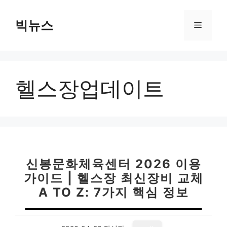
컨
텐
빅뉴스
메
츠
로
뉴
건
너
헬스장업데이트
뛰
기
신봉문화체육센터 2026 이용
가이드 | 헬스장 최신장비 교체
A TO Z: 7가지 핵심 정보