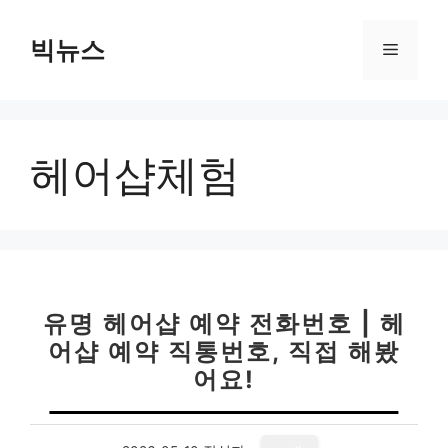
컨
텐
빅뉴스
메
츠
로
뉴
건
너
헤어샵체험
뛰
기
유명 헤어샵 예약 전화번호 | 헤
어샵 예약 직통번호, 직접 해봤
어요!