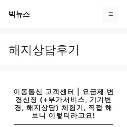
컨
텐
빅뉴스
메
츠
로
뉴
건
너
해지상담후기
뛰
기
이동통신 고객센터 | 요금제 변
경신청 (+부가서비스, 기기변
경, 해지상담) 체험기, 직접 해
보니 이렇더라고요!