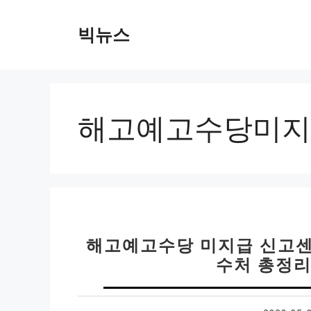
컨
텐
빅뉴스
츠
로
건
너
뛰
해고예고수당미지
기
해고예고수당 미지급 신고센
수처 총정리