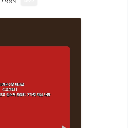
03
작성자:
media