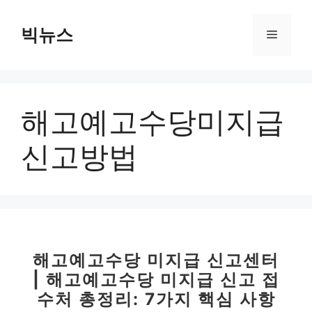
컨
텐
빅뉴스
메
츠
로
뉴
건
너
해고예고수당미지급
뛰
기
신고방법
해고예고수당 미지급 신고센터
| 해고예고수당 미지급 신고 접
수처 총정리: 7가지 핵심 사항