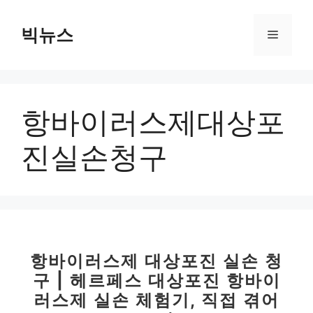
컨
텐
빅뉴스
메
츠
로
뉴
건
너
항바이러스제대상포
뛰
기
진실손청구
항바이러스제 대상포진 실손 청
구 | 헤르페스 대상포진 항바이
러스제 실손 체험기, 직접 겪어