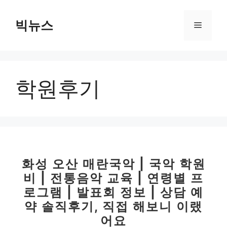
컨
텐
빅뉴스
메
츠
로
뉴
건
너
학원후기
뛰
기
화성 오산 매란국악 | 국악 학원
비 | 전통음악 교육 | 연령별 프
로그램 | 발표회 정보 | 상담 예
약 솔직후기, 직접 해보니 이랬
어요