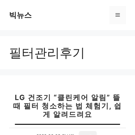
컨
텐
빅뉴스
메
츠
로
뉴
건
너
필터관리후기
뛰
기
LG 건조기 “클린케어 알림” 뜰
때 필터 청소하는 법 체험기, 쉽
게 알려드려요