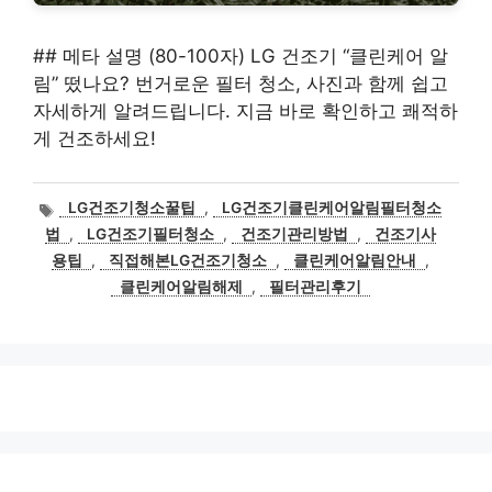
## 메타 설명 (80-100자) LG 건조기 “클린케어 알
림” 떴나요? 번거로운 필터 청소, 사진과 함께 쉽고
자세하게 알려드립니다. 지금 바로 확인하고 쾌적하
게 건조하세요!
태
LG건조기청소꿀팁
,
LG건조기클린케어알림필터청소
그
법
,
LG건조기필터청소
,
건조기관리방법
,
건조기사
용팁
,
직접해본LG건조기청소
,
클린케어알림안내
,
클린케어알림해제
,
필터관리후기