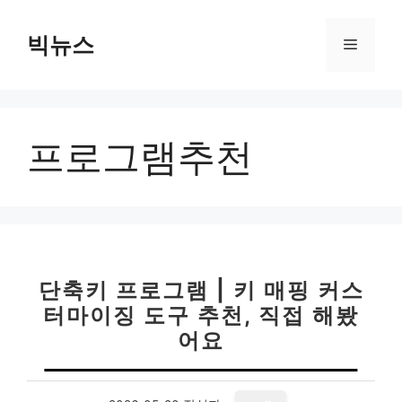
컨
텐
빅뉴스
메
츠
로
뉴
건
너
프로그램추천
뛰
기
단축키 프로그램 | 키 매핑 커스
터마이징 도구 추천, 직접 해봤
어요