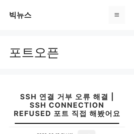
컨
텐
빅뉴스
메
츠
로
뉴
건
너
포트오픈
뛰
기
SSH 연결 거부 오류 해결 |
SSH CONNECTION
REFUSED 포트 직접 해봤어요