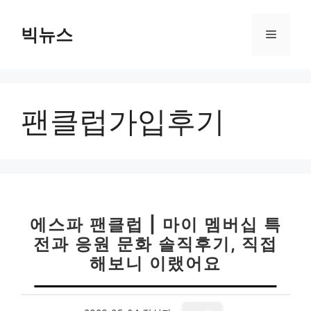
컨
텐
빅뉴스
메
츠
로
뉴
건
너
팬클럽가입후기
뛰
기
에스파 팬클럽 | 마이 멤버십 특
전과 응원 문화 솔직후기, 직접
해보니 이랬어요