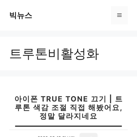
컨
텐
빅뉴스
메
츠
로
뉴
건
너
트루톤비활성화
뛰
기
아이폰 TRUE TONE 끄기 | 트
루톤 색감 조절 직접 해봤어요,
정말 달라지네요