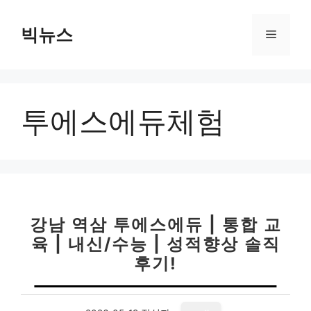
컨
텐
빅뉴스
메
츠
로
뉴
건
너
투에스에듀체험
뛰
기
강남 역삼 투에스에듀 | 통합 교
육 | 내신/수능 | 성적향상 솔직
후기!