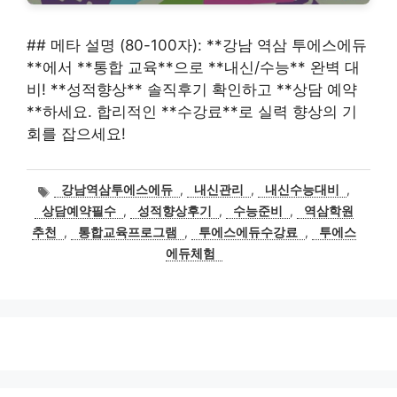
## 메타 설명 (80-100자): **강남 역삼 투에스에듀
**에서 **통합 교육**으로 **내신/수능** 완벽 대
비! **성적향상** 솔직후기 확인하고 **상담 예약
**하세요. 합리적인 **수강료**로 실력 향상의 기
회를 잡으세요!
태
강남역삼투에스에듀
,
내신관리
,
내신수능대비
,
그
상담예약필수
,
성적향상후기
,
수능준비
,
역삼학원
추천
,
통합교육프로그램
,
투에스에듀수강료
,
투에스
에듀체험