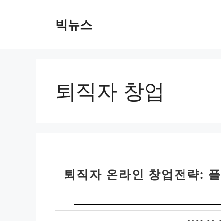
컨
텐
빅뉴스
츠
로
건
너
뛰
퇴직자 창업
기
퇴직자 온라인 창업전략: 플