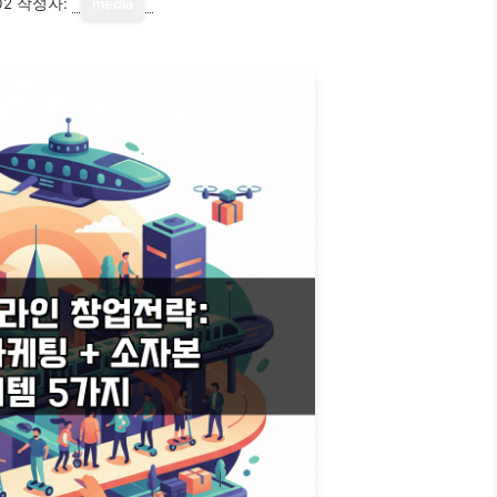
02
작성자:
media