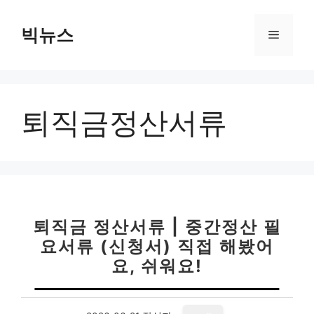
컨
텐
빅뉴스
메
츠
로
뉴
건
너
퇴직금정산서류
뛰
기
퇴직금 정산서류 | 중간정산 필
요서류 (신청서) 직접 해봤어
요, 쉬워요!