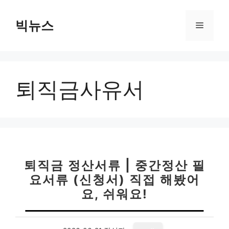
컨
텐
빅뉴스
메
츠
로
뉴
건
너
퇴직금사유서
뛰
기
퇴직금 정산서류 | 중간정산 필
요서류 (신청서) 직접 해봤어
요, 쉬워요!