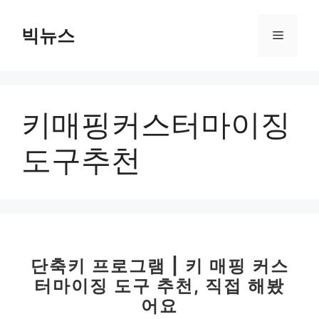
컨
텐
빅뉴스
메
츠
로
뉴
건
너
키매핑커스터마이징
뛰
기
도구추천
단축키 프로그램 | 키 매핑 커스
터마이징 도구 추천, 직접 해봤
어요