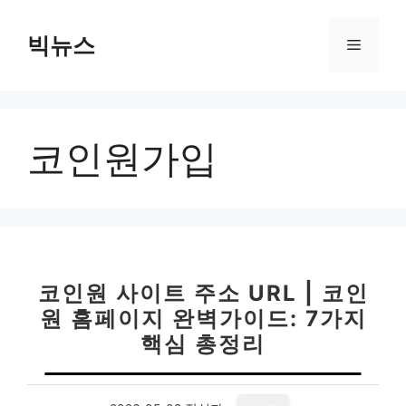
컨
텐
빅뉴스
메
츠
로
뉴
건
너
코인원가입
뛰
기
코인원 사이트 주소 URL | 코인
원 홈페이지 완벽가이드: 7가지
핵심 총정리