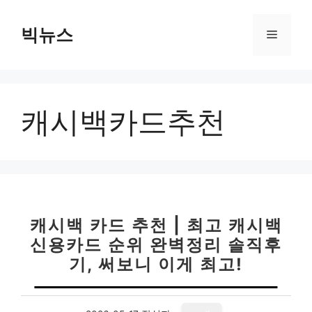
컨
텐
빅뉴스
메
츠
로
뉴
건
너
캐시백카드추천
뛰
기
캐시백 카드 추천 | 최고 캐시백
신용카드 순위 완벽정리 솔직후
기, 써보니 이게 최고!