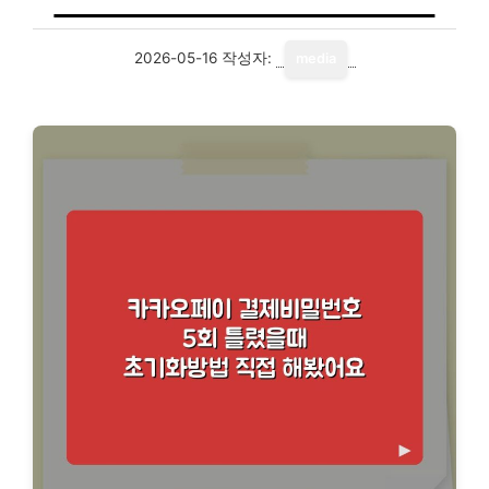
2026-05-16
작성자:
media