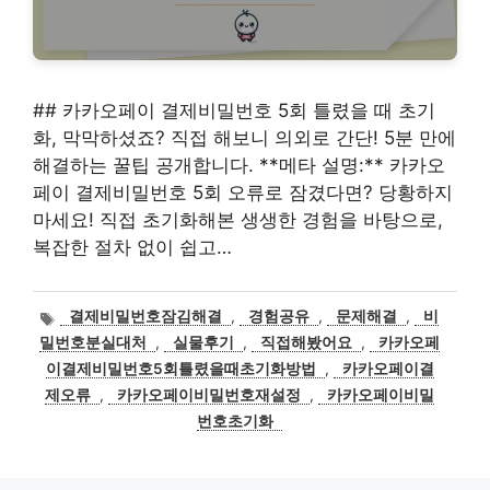
## 카카오페이 결제비밀번호 5회 틀렸을 때 초기
화, 막막하셨죠? 직접 해보니 의외로 간단! 5분 만에
해결하는 꿀팁 공개합니다. **메타 설명:** 카카오
페이 결제비밀번호 5회 오류로 잠겼다면? 당황하지
마세요! 직접 초기화해본 생생한 경험을 바탕으로,
복잡한 절차 없이 쉽고…
태
결제비밀번호잠김해결
,
경험공유
,
문제해결
,
비
그
밀번호분실대처
,
실물후기
,
직접해봤어요
,
카카오페
이결제비밀번호5회틀렸을때초기화방법
,
카카오페이결
제오류
,
카카오페이비밀번호재설정
,
카카오페이비밀
번호초기화