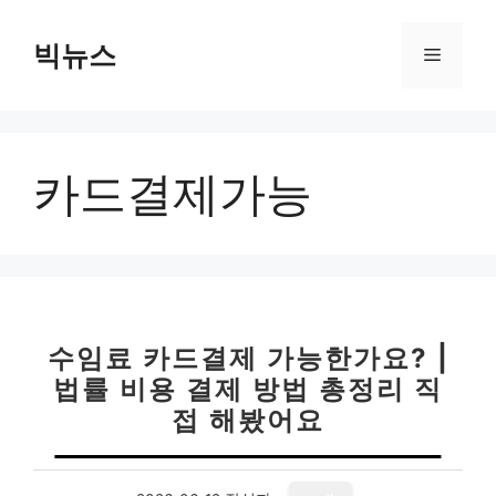
컨
텐
빅뉴스
메
츠
로
뉴
건
너
카드결제가능
뛰
기
수임료 카드결제 가능한가요? |
법률 비용 결제 방법 총정리 직
접 해봤어요