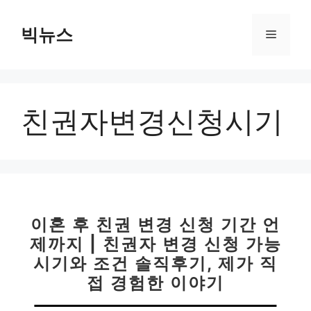
컨
텐
빅뉴스
메
츠
로
뉴
건
너
친권자변경신청시기
뛰
기
이혼 후 친권 변경 신청 기간 언
제까지 | 친권자 변경 신청 가능
시기와 조건 솔직후기, 제가 직
접 경험한 이야기