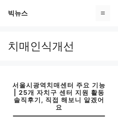
컨
텐
빅뉴스
메
츠
로
뉴
건
너
치매인식개선
뛰
기
서울시광역치매센터 주요 기능
| 25개 자치구 센터 지원 활동
솔직후기, 직접 해보니 알겠어
요