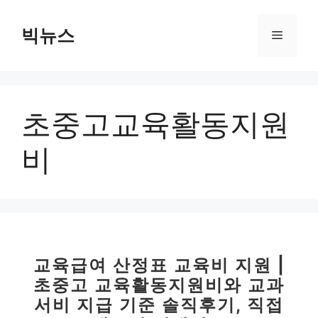
컨
텐
빅뉴스
메
츠
로
뉴
건
너
초중고교육활동지원
뛰
기
비
교육급여 산정표 교육비 지원 |
초중고 교육활동지원비와 교과
서비 지급 기준 솔직후기, 직접