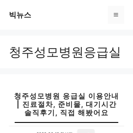
컨
텐
빅뉴스
메
츠
로
뉴
건
너
청주성모병원응급실
뛰
기
청주성모병원 응급실 이용안내
| 진료절차, 준비물, 대기시간
솔직후기, 직접 해봤어요