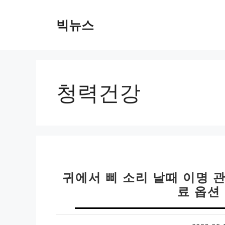
컨
텐
빅뉴스
츠
로
건
너
뛰
청력건강
기
귀에서 삐 소리 날때 이명 관
료 옵션