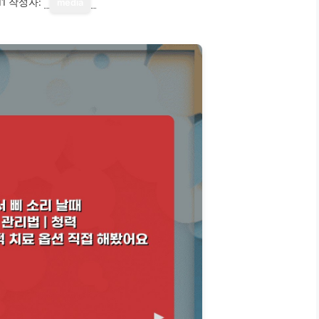
11
작성자:
media