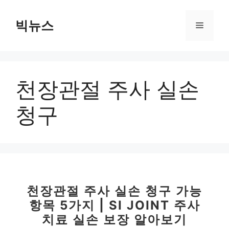
컨
텐
빅뉴스
메
츠
로
뉴
건
너
천장관절 주사 실손
뛰
기
청구
천장관절 주사 실손 청구 가능
항목 5가지 | SI JOINT 주사
치료 실손 보장 알아보기