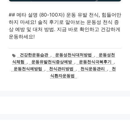
## 메타 설명 (80-100자) 운동 유발 천식, 힘들어만
하지 마세요! 솔직 후기로 알아보는 운동성 천식 증
상 예방 및 대처 방법. 지금 바로 확인하고 건강하게
운동하세요!
태
건강한운동습관
,
운동성천식대처방법
,
운동성천
그
식체험
,
운동유발천식증상예방
,
운동천식극복후기
,
운동천식예방팁
,
천식관리방법
,
천식운동관리
,
천
식환자운동법