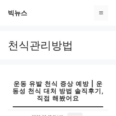
컨
텐
빅뉴스
메
츠
로
뉴
건
너
천식관리방법
뛰
기
운동 유발 천식 증상 예방 | 운
동성 천식 대처 방법 솔직후기,
직접 해봤어요