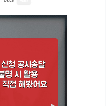
22
작성자:
media