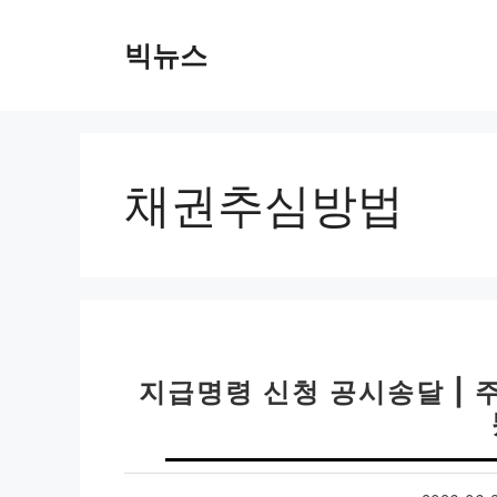
컨
텐
빅뉴스
츠
로
건
너
뛰
채권추심방법
기
지급명령 신청 공시송달 | 