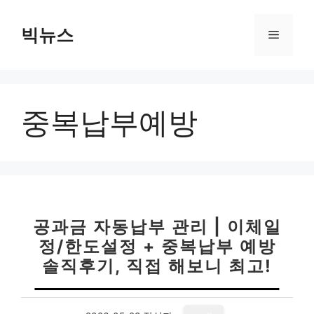
컨
텐
빅뉴스
메
츠
로
뉴
건
너
중복납부예방
뛰
기
공과금 자동납부 관리 | 이체일
정/한도설정 + 중복납부 예방
솔직후기, 직접 해보니 최고!