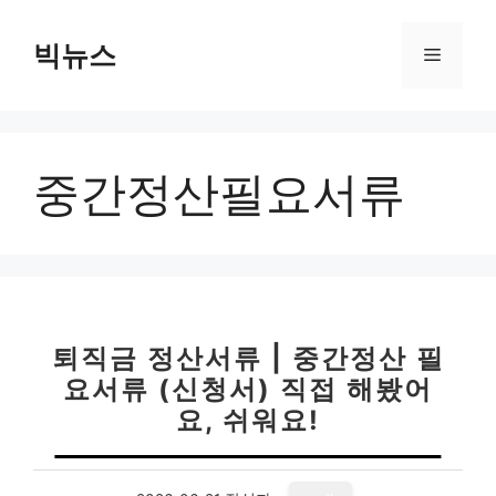
컨
텐
빅뉴스
메
츠
로
뉴
건
너
중간정산필요서류
뛰
기
퇴직금 정산서류 | 중간정산 필
요서류 (신청서) 직접 해봤어
요, 쉬워요!