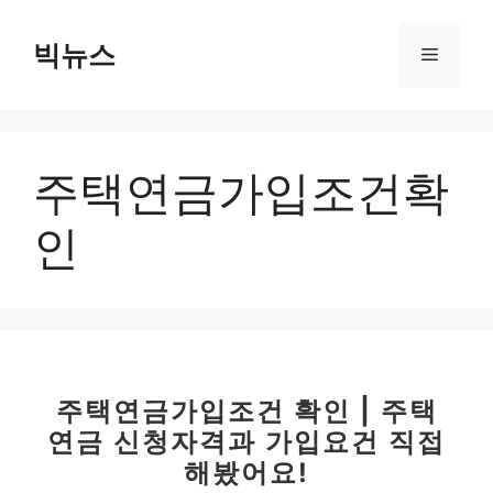
컨
텐
빅뉴스
메
츠
로
뉴
건
너
주택연금가입조건확
뛰
기
인
주택연금가입조건 확인 | 주택
연금 신청자격과 가입요건 직접
해봤어요!