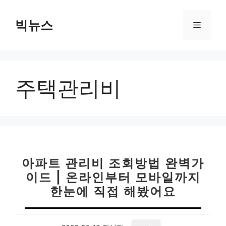
컨
텐
빅뉴스
메
츠
로
뉴
건
너
주택관리비
뛰
기
아파트 관리비 조회방법 완벽가
이드 | 온라인부터 모바일까지
한눈에 직접 해봤어요