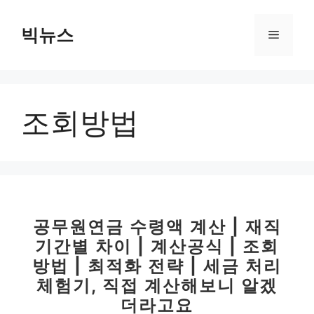
컨
텐
빅뉴스
메
츠
로
뉴
건
너
조회방법
뛰
기
공무원연금 수령액 계산 | 재직
기간별 차이 | 계산공식 | 조회
방법 | 최적화 전략 | 세금 처리
체험기, 직접 계산해보니 알겠
더라고요