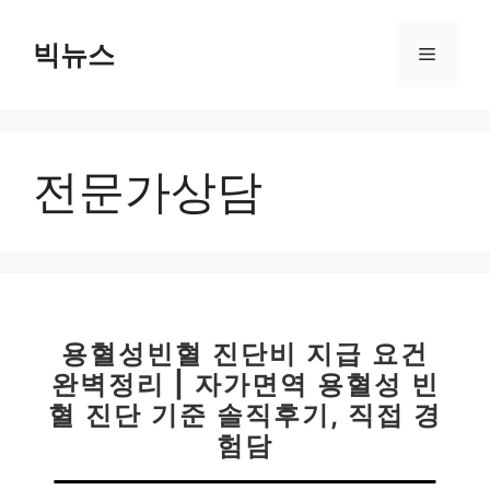
컨
텐
빅뉴스
메
츠
로
뉴
건
너
전문가상담
뛰
기
용혈성빈혈 진단비 지급 요건
완벽정리 | 자가면역 용혈성 빈
혈 진단 기준 솔직후기, 직접 경
험담