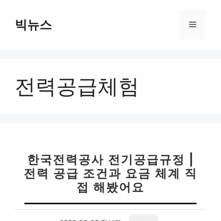
컨
텐
빅뉴스
메
츠
로
뉴
건
너
전력공급체험
뛰
기
한국전력공사 전기공급규정 |
전력 공급 조건과 요금 체계 직
접 해봤어요