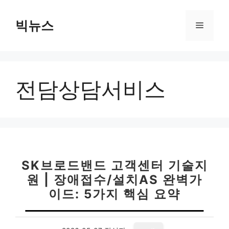
컨
텐
빅뉴스
메
츠
로
뉴
건
너
전담상담서비스
뛰
기
SK브로드밴드 고객센터 기술지
원 | 장애접수/설치AS 완벽가
이드: 5가지 핵심 요약