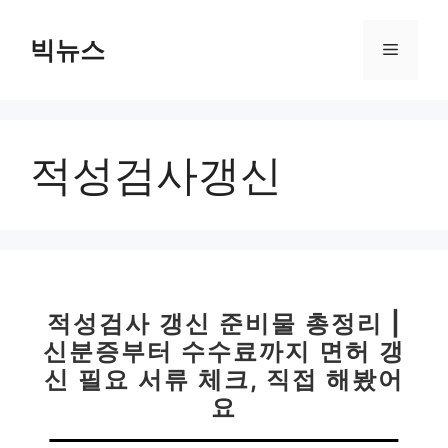
컨
텐
빅뉴스
메
츠
로
뉴
건
너
적성검사갱신
뛰
기
적성검사 갱신 준비물 총정리 |
신분증부터 수수료까지 면허 갱
신 필요 서류 체크, 직접 해봤어
요