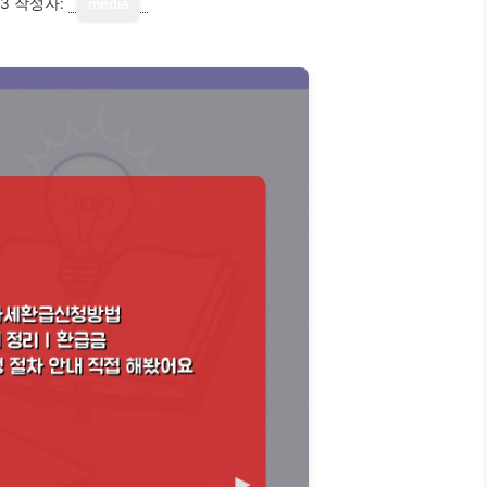
13
작성자:
media