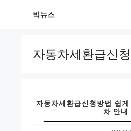
컨
텐
빅뉴스
츠
로
건
너
뛰
자동차세환급신청
기
자동차세환급신청방법 쉽게 정
차 안내