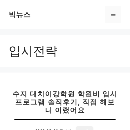
컨
텐
빅뉴스
메
츠
로
뉴
건
너
입시전략
뛰
기
수지 대치이강학원 학원비 입시
프로그램 솔직후기, 직접 해보
니 이랬어요